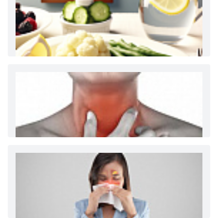
Как и сколько денег можно получить по
больничному листу
Диета 7 стол при заболеваниях почек (острый и
хронический нефриты)
Ларингит: все о ларингите и его лечении. Как
спасти свой голос.