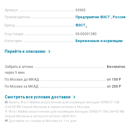
Артикул
03905
Производитель
Предприятие ФЭСТ , Россия
Бренд
ФЭСТ
<
Код товара
00-00001380
Категория
Беременным и кормящим
Перейти к описанию
Забрать в аптеке
Бесплатно
через 5 мин.
По Москве до МКАД
от 150 Р
По Москве за МКАД
от 250 Р
Смотреть все условия доставки
🏥 Купить Фэст Майка укороченная для кормящих женщин 03905 Р.158
(164-92-98) Серый Меланж в наших аптеках в Москва
💊 Фэст Майка укороченная для кормящих женщин 03905 Р.158 (164-92-98)
Серый Меланж в интернет-аптеке «WER.RU»
🚚 Доставка со склада в Москва от 1-го дня