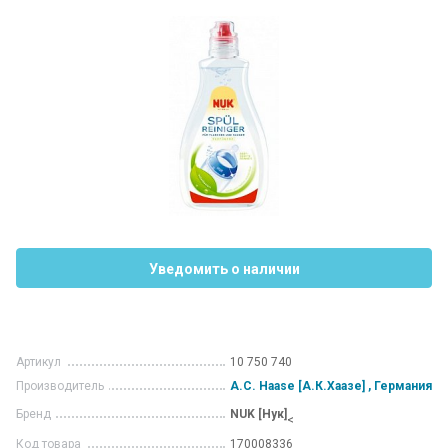
Уведомить о наличии
Артикул
10 750 740
Производитель
A.C. Haase [А.К.Хаазе] , Германия
Бренд
NUK [Нук]
<
Код товара
170008336