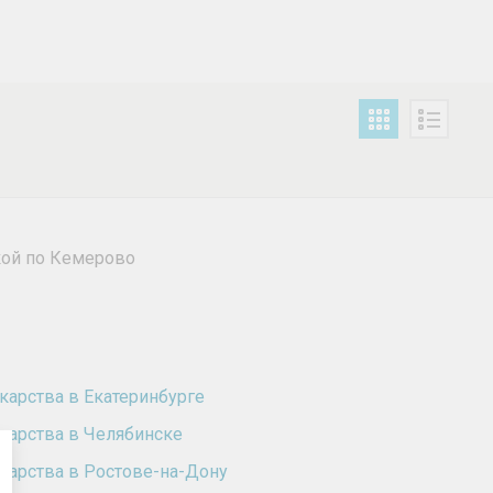
кой по Кемерово
карства в Екатеринбурге
карства в Челябинске
карства в Ростове-на-Дону