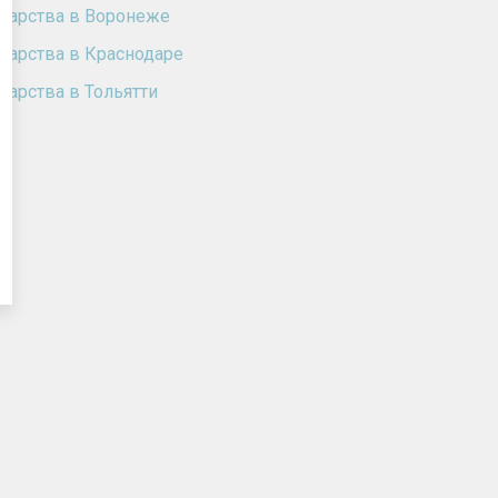
карства в Воронеже
карства в Краснодаре
карства в Тольятти