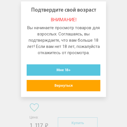
Подтвердите свой возраст
ВНИМАНИЕ!
Вы начинаете просмотр товаров для
взрослых. Соглашаясь, вы
подтверждаете, что вам больше 18
лет! Если вам нет 18 лет, пожалуйста
откажитесь от просмотра.
Мне 18+
Tenga [Тенга]
Интим Tenga Мастурбатор
Вернуться
Original Vaccum Cup Gentle
Цена:
Купить
1 117