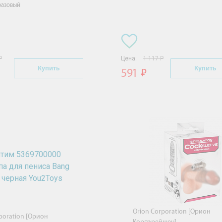
разовый
Р
Цена:
1 117 Р
Купить
Купить
591
Orion Corporation [Орион
poration [Орион
Корпарейшен]