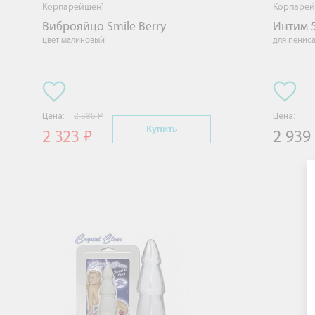
Корпарейшен]
Корпарей
Виброяйцо Smile Berry
Интим 
цвет малиновый
для пениса
Цена:
2 535 Р
Цена:
Купить
2 323
2 939