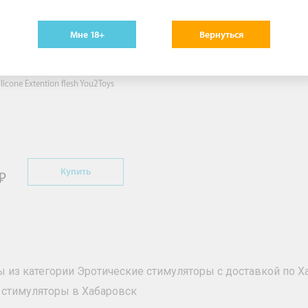
poration [Орион
Мне 18+
Вернуться
шен]
5348030000 Насадка-
тель
licone Extention flesh You2Toys
Купить
ы из категории Эротические стимуляторы с доставкой по Х
 стимуляторы в Хабаровск