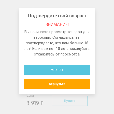
ХИТ
Подтвердите свой возраст
ВНИМАНИЕ!
Вы начинаете просмотр товаров для
взрослых. Соглашаясь, вы
подтверждаете, что вам больше 18
лет! Если вам нет 18 лет, пожалуйста
откажитесь от просмотра.
Emerald Love
Интим 5555840000 Вибратор
Luxurious Lipstick Emerald Love
Мне 18+
Вернуться
Цена:
Купить
3 919