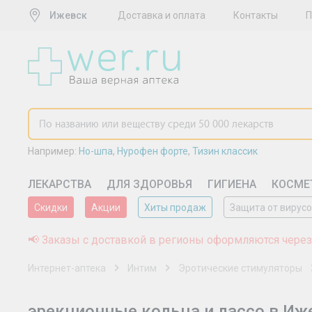
Ижевск
Доставка и оплата
Контакты
Например:
Но-шпа
,
Нурофен форте
,
Тизин классик
ЛЕКАРСТВА
ДЛЯ ЗДОРОВЬЯ
ГИГИЕНА
КОСМЕ
Скидки
Акции
Хиты продаж
Защита от вирус
📢 Заказы с доставкой в регионы оформляются через
Интернет-аптека
Интим
Эротические стимуляторы
эрекционные кольца и лассо в Иж