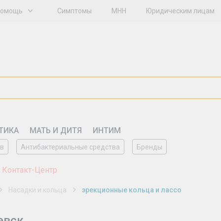
Помощь
Симптомы
МНН
Юридическим лицам
ТИКА
МАТЬ И ДИТЯ
ИНТИМ
ов
Антибактериальные средства
Бренды
 Контакт-Центр
Насадки и кольца
эрекционные кольца и лассо
евск