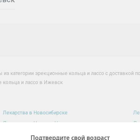
ры из категории эрекционные кольца и лассо с доставкой 
 кольца и лассо в Ижевск
Лекарства в Новосибирске
Ле
Лекарства в Нижнем Новгороде
Ле
Лекарства в Омске
Ле
Подтвердите свой возраст