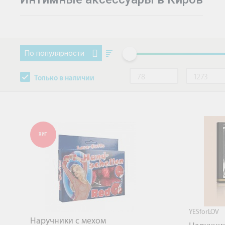
По популярности
Только в наличии
ХИТ
YESforLOV
Наручники с мехом