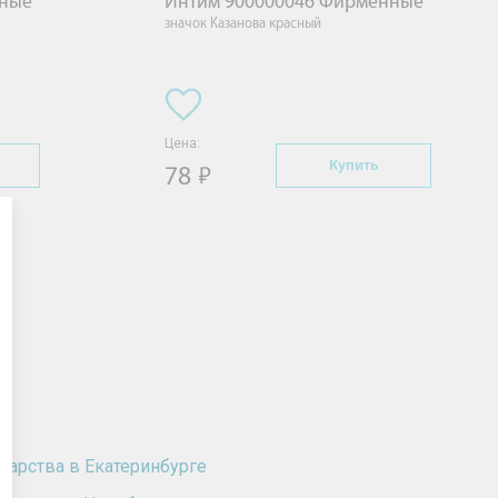
нные
Интим 900000046 Фирменные
значок Казанова красный
Цена:
Купить
78
карства в Екатеринбурге