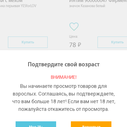
и с мехом
Интим 900000047 Фирме
чка перьевая YESforLOV
значок Казанова белый
Цена:
Купить
Купить
78
Подтвердите свой возраст
ВНИМАНИЕ!
ы из категории Аксессуары и книги с доставкой по Киров
Вы начинаете просмотр товаров для
и книги в Киров
взрослых. Соглашаясь, вы подтверждаете,
что вам больше 18 лет! Если вам нет 18 лет,
пожалуйста откажитесь от просмотра.
Лекарства в Новосибирске
Ле
Мне 18+
Вернуться