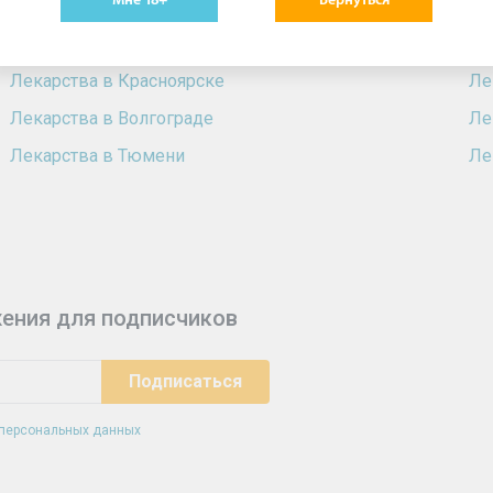
Лекарства в Нижнем Новгороде
Ле
Лекарства в Омске
Ле
Лекарства в Красноярске
Ле
Лекарства в Волгограде
Ле
Лекарства в Тюмени
Ле
ения для подписчиков
 персональных данных