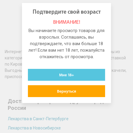
Подтвердите свой возраст
ВНИМАНИЕ!
Вы начинаете просмотр товаров для
взрослых. Соглашаясь, вы
подтверждаете, что вам больше 18
лет! Если вам нет 18 лет, пожалуйста
Интернет-аптека WER.ru предлагает вам купить товары из
откажитесь от просмотра.
категории Секс-мебель, качели, приспособления с доставкой
по Киров
Выгодные цены на товары из категории Секс-мебель, качели,
Мне 18+
приспособления в Киров
Вернуться
Доставка препаратов в другие города
России
Лекарства в Санкт-Петербурге
Лекарства в Новосибирске