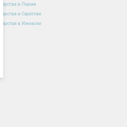
карства в Перми
карства в Саратове
карства в Ижевске