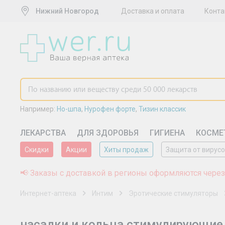
Нижний Новгород
Доставка и оплата
Конта
Например:
Но-шпа
,
Нурофен форте
,
Тизин классик
ЛЕКАРСТВА
ДЛЯ ЗДОРОВЬЯ
ГИГИЕНА
КОСМЕ
Скидки
Акции
Хиты продаж
Защита от вирус
📢 Заказы с доставкой в регионы оформляются через
Интернет-аптека
Интим
Эротические стимуляторы
насадки и кольца стимулирующие