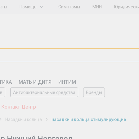
кты
Помощь
Симптомы
МНН
Юридическ
ТИКА
МАТЬ И ДИТЯ
ИНТИМ
ов
Антибактериальные средства
Бренды
 Контакт-Центр
Насадки и кольца
насадки и кольца стимулирующие
 в Нижний Новгород