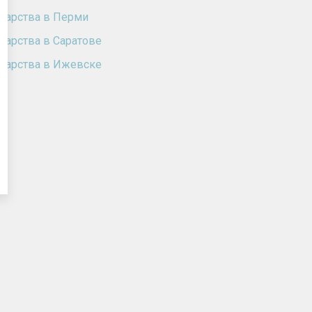
карства в Перми
карства в Саратове
карства в Ижевске