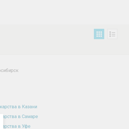
осибирск
карства в Казани
карства в Самаре
карства в Уфе