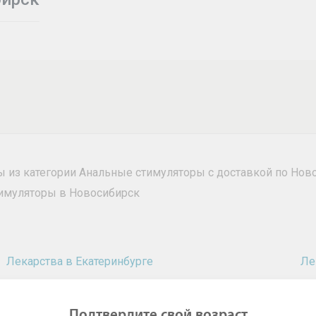
ры из категории Анальные стимуляторы с доставкой по Нов
тимуляторы в Новосибирск
Лекарства в Екатеринбурге
Ле
Лекарства в Челябинске
Ле
Лекарства в Ростове-на-Дону
Ле
Подтвердите свой возраст