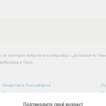
ы из категории Вибропули и виброяйца с доставкой по Омс
 виброяйца в Омск
Лекарства в Новосибирске
Ле
Лекарства в Нижнем Новгороде
Ле
Лекарства в Ростове-на-Дону
Ле
Подтвердите свой возраст