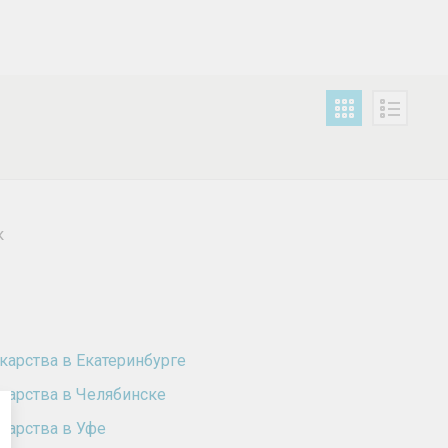
к
карства в Екатеринбурге
карства в Челябинске
карства в Уфе