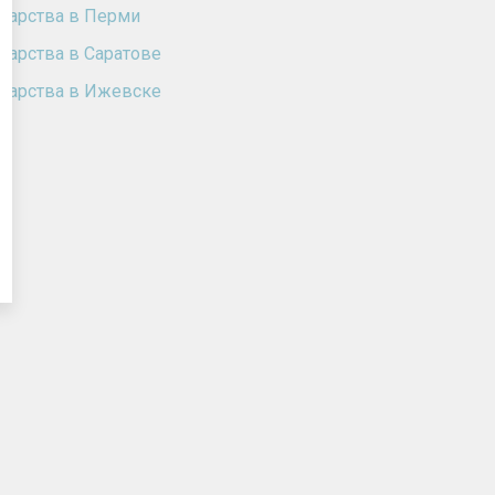
карства в Перми
карства в Саратове
карства в Ижевске