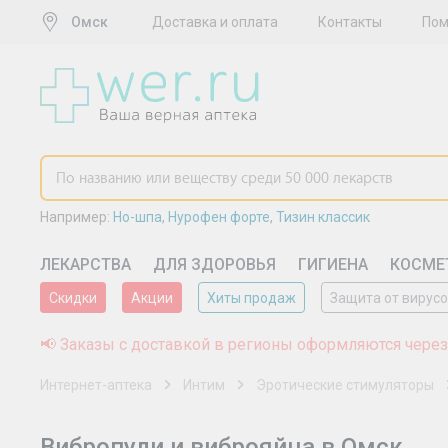
Омск
Доставка и оплата
Контакты
По
Например:
Но-шпа
,
Нурофен форте
,
Тизин классик
ЛЕКАРСТВА
ДЛЯ ЗДОРОВЬЯ
ГИГИЕНА
КОСМЕ
Скидки
Акции
Хиты продаж
Защита от вирус
📢 Заказы с доставкой в регионы оформляются через
Интернет-аптека
Интим
Эротические стимуляторы
Вибропули и виброяйца в Омск