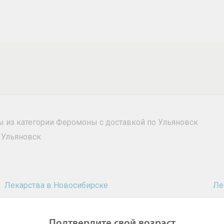
ры из категории Феромоны с доставкой по Ульяновск
 Ульяновск
Лекарства в Новосибирске
Ле
Лекарства в Нижнем Новгороде
Ле
Лекарства в Омске
Ле
Подтвердите свой возраст