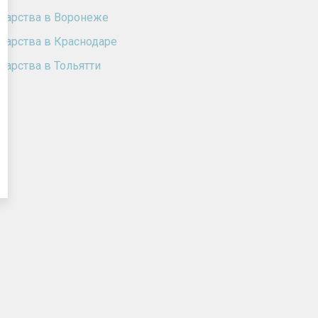
карства в Воронеже
карства в Краснодаре
карства в Тольятти