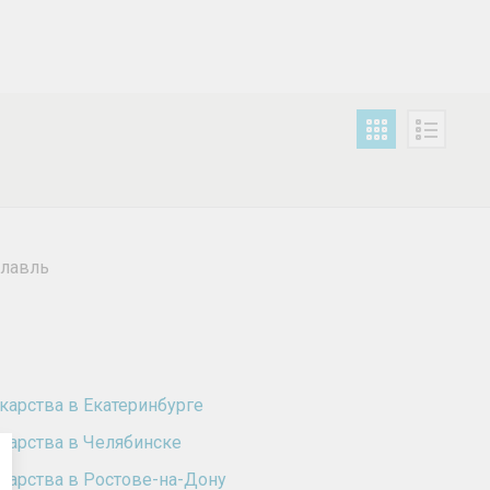
славль
карства в Екатеринбурге
карства в Челябинске
карства в Ростове-на-Дону