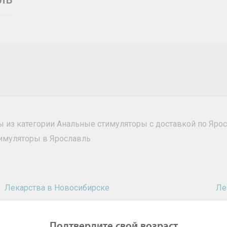
ры из категории Анальные стимуляторы с доставкой по Яро
тимуляторы в Ярославль
Лекарства в Новосибирске
Ле
Лекарства в Нижнем Новгороде
Ле
Лекарства в Омске
Ле
Подтвердите свой возраст