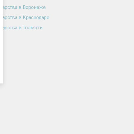
карства в Воронеже
карства в Краснодаре
карства в Тольятти