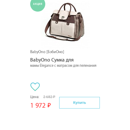
АКЦИЯ
BabyOno [БэбиОно]
BabyOno Сумка для
мамы Elegance с матрасом для пеленания
Цена:
2 682 Р
Купить
1 972