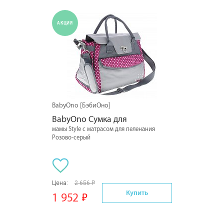
АКЦИЯ
BabyOno [БэбиОно]
BabyOno Сумка для
мамы Style с матрасом для пеленания
Розово-серый
Цена:
2 656 Р
Купить
1 952