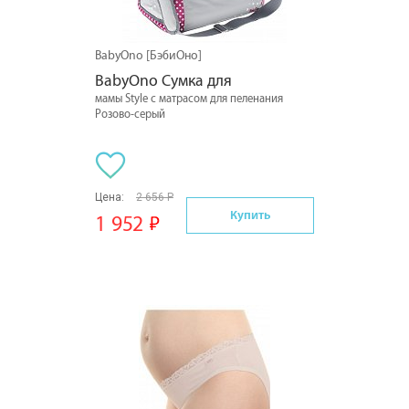
BabyOno [БэбиОно]
BabyOno Сумка для
мамы Style с матрасом для пеленания
Розово-серый
Цена:
2 656 Р
Купить
1 952