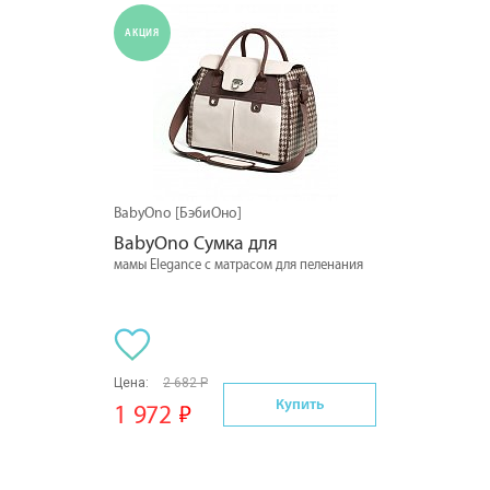
АКЦИЯ
BabyOno [БэбиОно]
BabyOno Сумка для
мамы Elegance с матрасом для пеленания
Цена:
2 682 Р
Купить
1 972