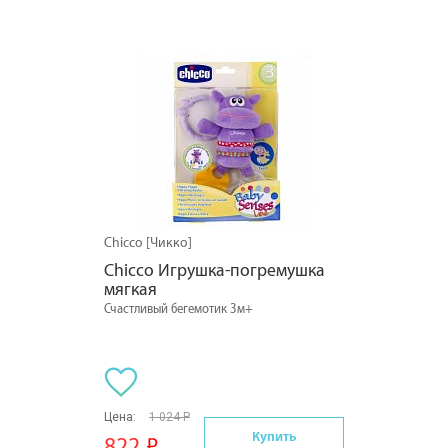
Chicco [Чикко]
Chicco Игрушка-погремушка 
мягкая
Счастливый бегемотик 3м+
Цена:
1 024 Р
Купить
822