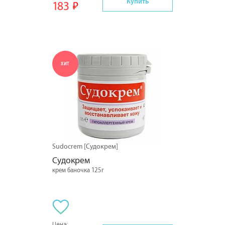
Купить
183
ХИТ
Sudocrem [Судокрем]
Судокрем
крем баночка 125г
Цена: