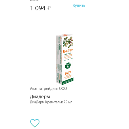
Купить
1 094
АвантаТрейдинг ООО
Диадерм
ДиаДерм Крем-тальк 75 мл