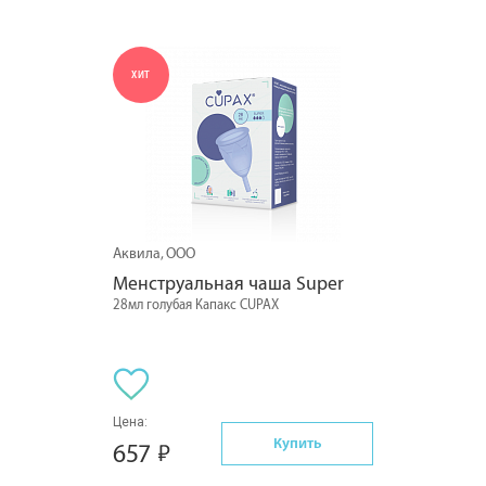
Средства мужской гигиены
(3)
Туалетная бумага и салфетки
(25)
Инструменты для маникюра и педикюра
(8)
ХИТ
Расчески и щетки
(1)
Аквила, ООО
Менструальная чаша Super
28мл голубая Капакс CUPAX
Цена:
Купить
657