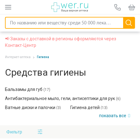
📢 Заказы с доставкой в регионы оформляются через
Контакт-Центр
Интернет-аптека
Гигиена
Средства гигиены
Бальзамы для губ
(17)
Антибактериальное мыло, гели, антисептики для рук
(6)
Ватные диски и палочки
Гигиена детей
(3)
(13)
показать все
Дезодоранты
Презервативы
(12)
(52)
Средства для зубов и полости рта
(170)
Фильтр
Средства женской гигиены
(49)