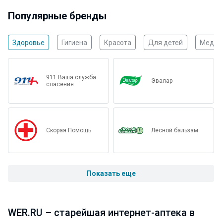
Популярные бренды
Здоровье
Гигиена
Красота
Для детей
Медиц
911 Ваша служба
Эвалар
спасения
Скорая Помощь
Лесной бальзам
Показать еще
WER.RU – старейшая интернет-аптека в