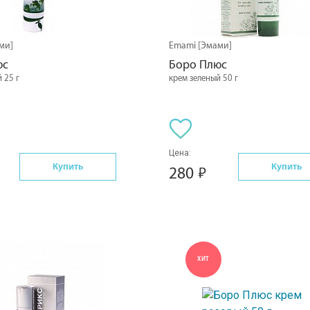
ми]
Emami [Эмами]
юс
Боро Плюс
 25 г
крем зеленый 50 г
Цена:
Купить
Купить
280
ХИТ