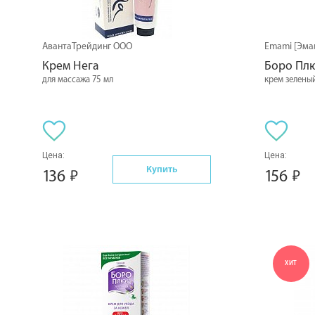
АвантаТрейдинг ООО
Emami [Эма
Крем Нега
Боро Пл
для массажа 75 мл
крем зеленый
Цена:
Цена:
Купить
136
156
ХИТ