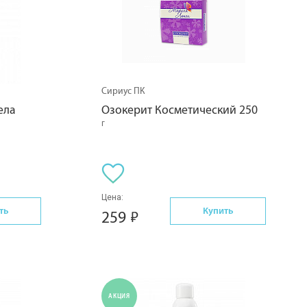
Сириус ПК
ела
Озокерит Косметический 250
г
Цена:
ть
Купить
259
АКЦИЯ