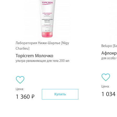
Лаборатория Нижи-Шарлье [Nigy
Belupo [Б
Charlieu]
Афлокр
Topicrem Молочко
для особо 
ультра-увлажняющее для тела 200 мл
Цена:
Цена:
1 034
Купить
1 360