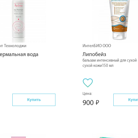
т Технолоджи
ИнтелБИО ООО
Термальная вода
Липобейз
бальзам интенсивный для сухой 
сухой кожи150 мл
Цена:
Купить
Купи
900