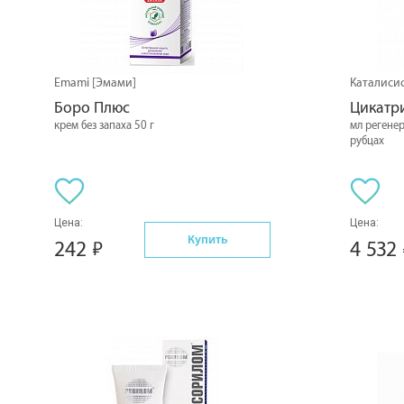
Emami [Эмами]
Каталисис
Боро Плюс
Цикатри
крем без запаха 50 г
мл регене
рубцах
Цена:
Цена:
Купить
242
4 532