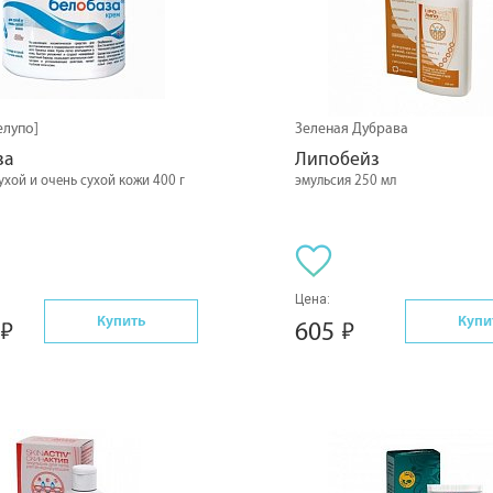
елупо]
Зеленая Дубрава
за
Липобейз
ухой и очень сухой кожи 400 г
эмульсия 250 мл
Цена:
Купить
Купи
605