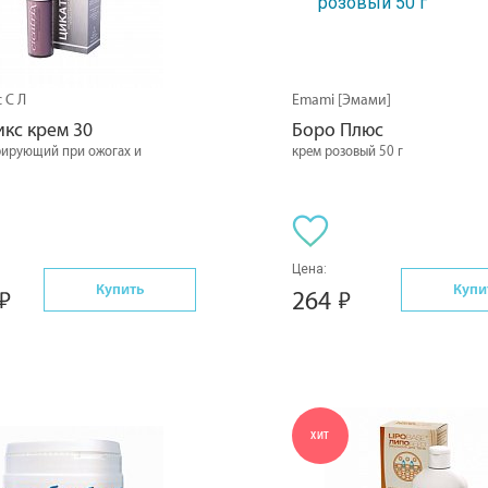
 С Л
Emami [Эмами]
кс крем 30
Боро Плюс
рирующий при ожогах и
крем розовый 50 г
Цена:
Купить
Купи
264
ХИТ