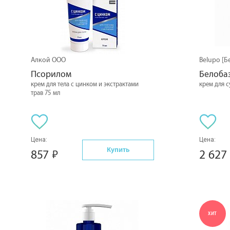
Алкой ООО
Belupo [Б
Псорилом
Белоба
крем для тела с цинком и экстрактами
крем для с
трав 75 мл
Цена:
Цена:
Купить
857
2 627
ХИТ