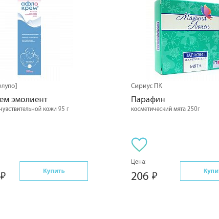
елупо]
Сириус ПК
ем эмолиент
Парафин
чувствительной кожи 95 г
косметический мята 250г
Цена:
Купить
Купи
206