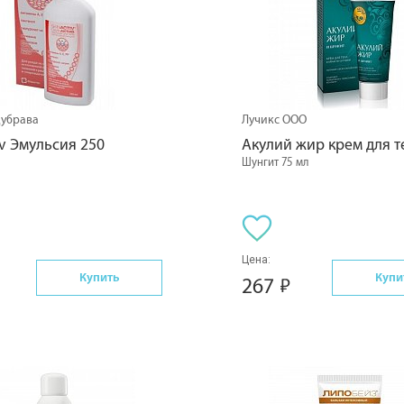
Дубрава
Лучикс ООО
iv Эмульсия 250
Акулий жир крем для т
Шунгит 75 мл
Цена:
Купить
Купи
267