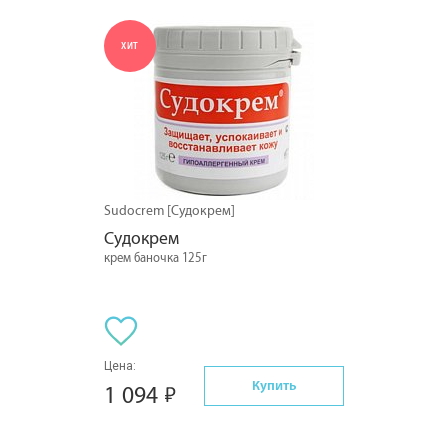
ХИТ
Sudocrem [Судокрем]
Судокрем
крем баночка 125г
Цена:
Купить
1 094