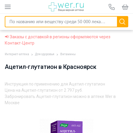
📢 Заказы с доставкой в регионы оформляются через
Контакт-Центр
Интернет-аптека
Для здоровья
Витамины
Ацетил-глутатион в Красноярск
Инструкция по применению для Ацетил-глутатион
Цена на Ацетил-глутатион от
2 797 руб.
Забронировать Ацетил-глутатион можно в аптеке Wer в
Москве