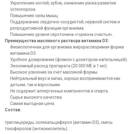
Укреплению костей, зубов, снижению риска развития
остеопороза.
Повышению силы мышц.
Поддержанию сердечно-сосудистой, нервной систем и
репродуктивной функции организма.
Повышению уровня серотонина «гормона счастья».
Преимущества масляного раствора витамина D3:
Физиологичная для организма жирорастворимая форма
витамина D3.
Удобное дозирование (флакон с дозатором-капельницей).
Экономный расход препарата (20 000 МЕ в 1 мл).
Высокое усвоение за счет масляной формы.
Нейтральный вкус и запах, хорошо воспринимается как
детьми, так и взрослыми.
Не содержит аллергенных компонентов и спирта.
Сырье высокого качества.
Самая выгодная цена.
Состав:
триглицериды, холекальциферол (витамин D3), смесь
токоферолов (анти­окислитель).