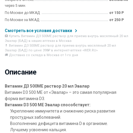
через 5 мин.
По Москве до МКАД
от 150 Р
По Москве за МКАД
от 250 Р
Смотреть все условия доставки
🏥 Купить Витамин Д3 500МЕ раствор для приема внутрь масяляный 20 мл
Эвалар (БАД) в наших аптеках в Москва
💊 Витамин Д3 500МЕ раствор для приема внутрь масяляный 20 мл
Эвалар (БАД) по цене 398₽ в интернет-аптеке «WER.RU»
🚚 Доставка со склада в Москва от 1-го дня
Описание
Витамин Д3 500МЕ раствор 20 мл Эвалар
Витамин D3 500 МЕ от «Эвалар» – это самая популярная
форма витамина D3.
Витамин D3 500 МЕ Эвалар способствует:
Укреплению иммунитета и снижению риска развития
простудных заболеваний.
Восполнению дефицита витамина D в организме.
Лучшему усвоению кальция.