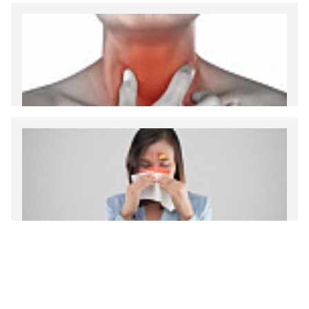
больничному листу
Диета 7 стол при заболеваниях почек (острый и
хронический нефриты)
Ларингит: все о ларингите и его лечении. Как
спасти свой голос.
Синусит - воспаление придаточных пазух носа.