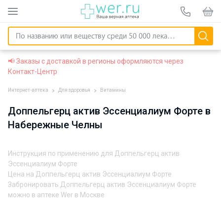
📢 Заказы с доставкой в регионы оформляются через
Контакт-Центр
Интернет-аптека
Для здоровья
Витамины
Доппельгерц актив Эссенциалиум Форте в
Набережные Челны
Инструкция по применению для Доппельгерц актив
Эссенциалиум Форте
Цена на Доппельгерц актив Эссенциалиум Форте
Забронировать Доппельгерц актив Эссенциалиум Форте
можно в аптеке Wer в Москве