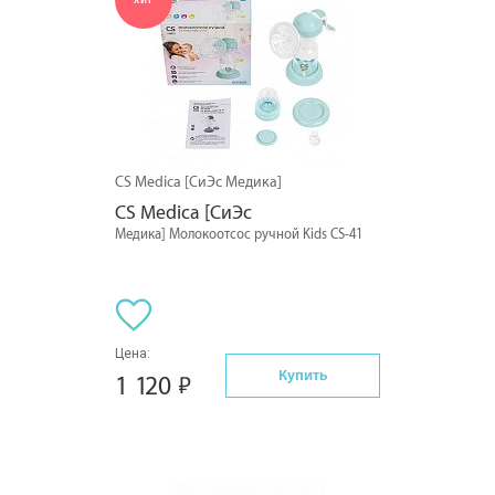
ХИТ
CS Medica [СиЭс Медика]
CS Medica [СиЭс
Медика] Молокоотсос ручной Kids CS-41
Цена:
Купить
1 120