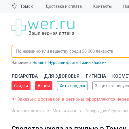
Томск
Доставка и оплата
Контакты
По
Например:
Но-шпа
,
Нурофен форте
,
Тизин классик
ЛЕКАРСТВА
ДЛЯ ЗДОРОВЬЯ
ГИГИЕНА
КОСМЕ
Скидки
Акции
Хиты продаж
Защита от вирус
📢 Заказы с доставкой в регионы оформляются через
Интернет-аптека
Мать и дитя
Товары для беременн
Средства ухода за грудью в Томск