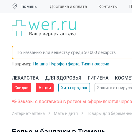
Тюмень
Доставка и оплата
Контакты
Например:
Но-шпа
,
Нурофен форте
,
Тизин классик
ЛЕКАРСТВА
ДЛЯ ЗДОРОВЬЯ
ГИГИЕНА
КОСМЕ
Скидки
Акции
Хиты продаж
Защита от вирус
📢 Заказы с доставкой в регионы оформляются через
Интернет-аптека
Мать и дитя
Товары для беременн
Белье и бандажи в Тюмень