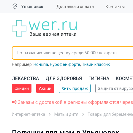
Ульяновск
Доставка и оплата
Контакты
Например:
Но-шпа
,
Нурофен форте
,
Тизин классик
ЛЕКАРСТВА
ДЛЯ ЗДОРОВЬЯ
ГИГИЕНА
КОСМЕ
Скидки
Акции
Хиты продаж
Защита от вирус
📢 Заказы с доставкой в регионы оформляются через
Интернет-аптека
Мать и дитя
Товары для беременн
Подушки для мам в Ульяновск