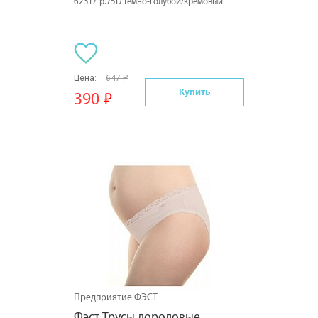
62317 р.75D темно-голубой/кремовый
Цена:
647 Р
Купить
390
Предприятие ФЭСТ
Фэст Трусы дородовые