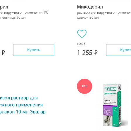
ерил
Микодерил
для наружного применения 1%
раствор для наружного примене
апельница 30 мл
флакон 20 мл
Цена:
Купить
Купит
0
1 255
ХИТ