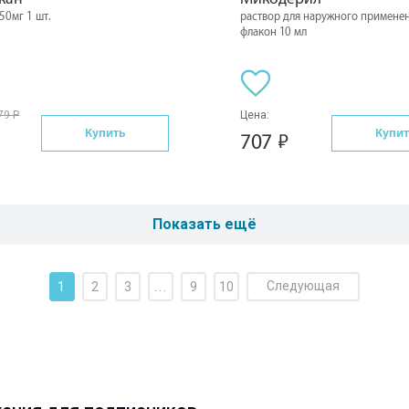
50мг 1 шт.
раствор для наружного примене
флакон 10 мл
79 Р
Цена:
Купить
Купит
707
Показать ещё
Следующая
1
2
3
...
9
10