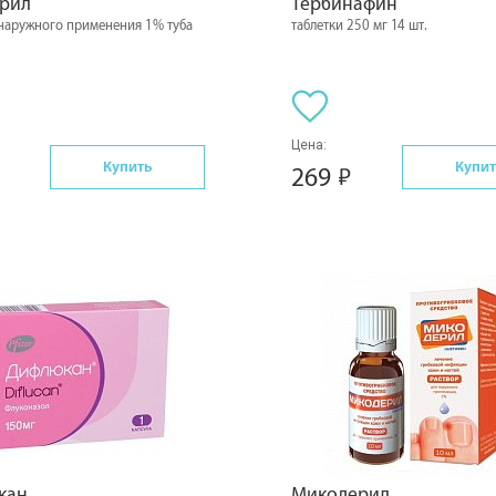
ерил
Тербинафин
 наружного применения 1% туба
таблетки 250 мг 14 шт.
Цена:
Купить
Купит
269
кан
Микодерил