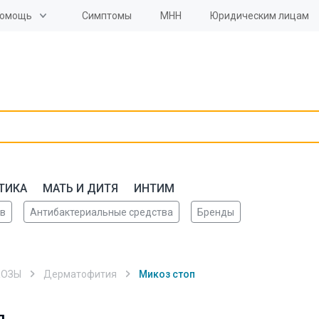
омощь
Симптомы
МНН
Юридическим лицам
ТИКА
МАТЬ И ДИТЯ
ИНТИМ
ов
Антибактериальные средства
Бренды
 Контакт-Центр
КОЗЫ
Дерматофития
Микоз стоп
п