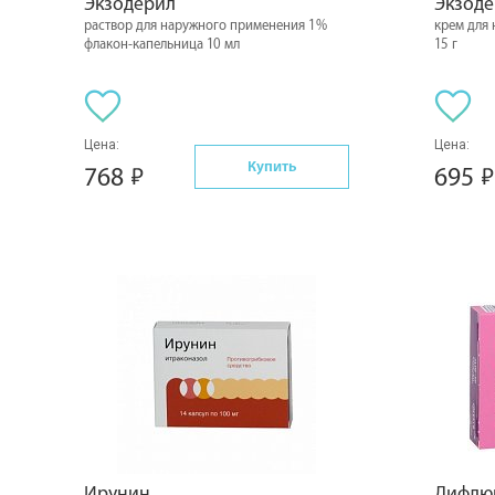
Экзодерил
Экзод
раствор для наружного применения 1%
крем для
флакон-капельница 10 мл
15 г
Цена:
Цена:
Купить
768
695
Ирунин
Дифлю