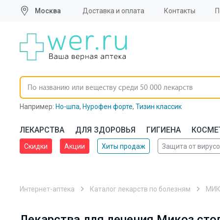
Москва
Доставка и оплата
Контакты
П
Например:
Но-шпа
,
Нурофен форте
,
Тизин классик
ЛЕКАРСТВА
ДЛЯ ЗДОРОВЬЯ
ГИГИЕНА
КОСМЕ
Скидки
Акции
Хиты продаж
Защита от вирус
📢 Заказы с доставкой в регионы оформляются через
Интернет-аптека
Каталог лекарств по болезням
МИ
Лекарства для лечения Микоз сто