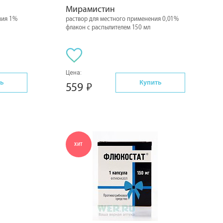
Мирамистин
ния 1%
раствор для местного применения 0,01%
флакон с распылителем 150 мл
Цена:
ь
Купить
559
ХИТ