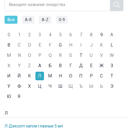
Все
А-Я
А-Z
0-9
0
1
2
3
4
5
6
7
8
9
A
B
C
D
E
F
G
H
I
J
K
L
M
N
O
P
Q
R
S
T
U
V
W
X
Y
Z
А
Б
В
Г
Д
Е
Ж
З
И
Й
К
Л
М
Н
О
П
Р
С
Т
У
Ф
Х
Ц
Ч
Ш
Щ
Ъ
Ы
Ь
Э
Ю
Я
Л
Л-Дексопт капли глазные 5 мл