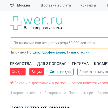
Москва
Доставка и оплата
Контакты
П
Например:
Но-шпа
,
Нурофен форте
,
Тизин классик
ЛЕКАРСТВА
ДЛЯ ЗДОРОВЬЯ
ГИГИЕНА
КОСМЕ
Скидки
Акции
Хиты продаж
Защита от вирус
📢 Заказы с доставкой в регионы оформляются через
Интернет-аптека
Лекарства
Препараты при заболев
Лекарства от анемии