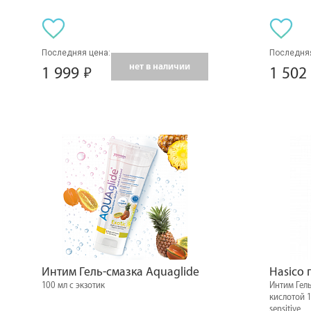
Последняя цена:
Последняя
нет в наличии
1 999
1 502
Интим Гель-смазка Aquaglide
Hasico 
100 мл с экзотик
Интим Гель
кислотой 1
sensitive