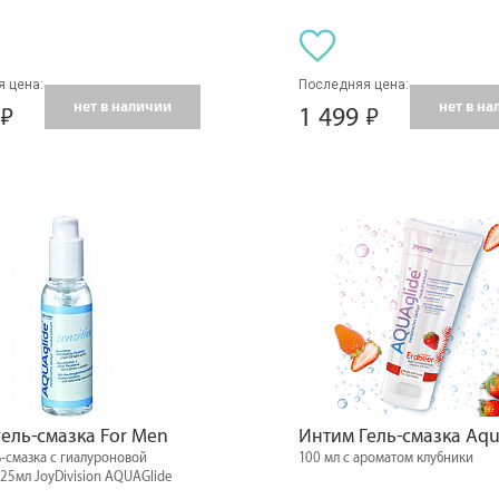
 цена:
Последняя цена:
нет в наличии
нет в н
1 499
гель-смазка For Men
Интим Гель-смазка Aqu
-смазка с гиалуроновой
100 мл с ароматом клубники
25мл JoyDivision AQUAGlide