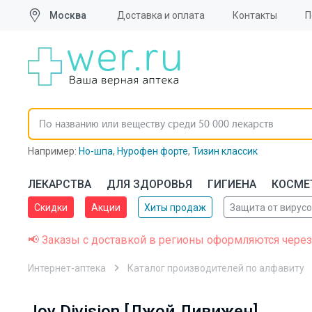
Москва
Доставка и оплата
Контакты
П
Например:
Но-шпа
,
Нурофен форте
,
Тизин классик
ЛЕКАРСТВА
ДЛЯ ЗДОРОВЬЯ
ГИГИЕНА
КОСМЕ
Скидки
Акции
Хиты продаж
Защита от вирус
📢 Заказы с доставкой в регионы оформляются через
Интернет-аптека
Каталог производителей по алфавиту
Joy Division [Джой Дивижен]