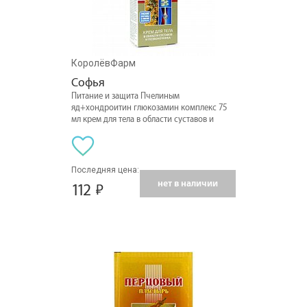
КоролёвФарм
Софья
Питание и защита Пчелиным
яд+хондроитин глюкозамин комплекс 75
мл крем для тела в области суставов и
позвоночника
Последняя цена:
нет в наличии
112