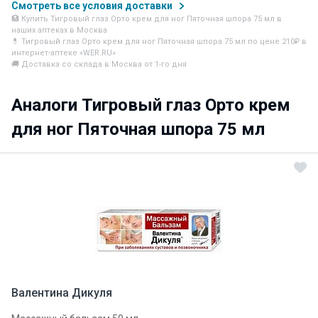
Смотреть все условия доставки
🏥 Купить Тигровый глаз Орто крем для ног Пяточная шпора 75 мл в
наших аптеках в Москва
💊 Тигровый глаз Орто крем для ног Пяточная шпора 75 мл по цене 210₽ в
интернет-аптеке «WER.RU»
🚚 Доставка со склада в Москва от 1-го дня
Аналоги Тигровый глаз Орто крем
для ног Пяточная шпора 75 мл
Валентина Дикуля