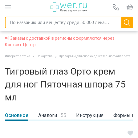
📢 Заказы с доставкой в регионы оформляются через
Контакт-Центр
Интернет-аптека
Лекарства
Препараты для опорно-двигательного аппарата
Тигровый глаз Орто крем
для ног Пяточная шпора 75
мл
Основное
Аналоги
55
Инструкция
Формы вы