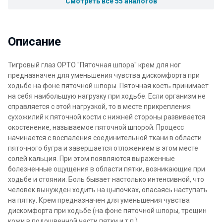
Смотреть все 55 аналогов
Описание
Тигровый глаз ОРТО "Пяточная шпора" крем для ног
предназначен для уменьшения чувства дискомфорта при
ходьбе на фоне пяточной шпоры. Пяточная кость принимает
на себя наибольшую нагрузку при ходьбе. Если организм не
справляется с этой нагрузкой, то в месте прикрепления
сухожилий к пяточной кости с нижней стороны развивается
окостенение, называемое пяточной шпорой. Процесс
начинается с воспаления соединительной ткани в области
пяточного бугра и завершается отложением в этом месте
солей кальция. При этом появляются выраженные
болезненные ощущения в области пятки, возникающие при
ходьбе и стоянии. Боль бывает настолько интенсивной, что
человек вынужден ходить на цыпочках, опасаясь наступать
на пятку. Крем предназначен для уменьшения чувства
дискомфорта при ходьбе (на фоне пяточной шпоры, трещин
кожи в подошвенной части пятки и т.п.).