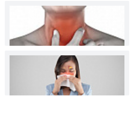
больничному листу
Диета 7 стол при заболеваниях почек (острый и
хронический нефриты)
Ларингит: все о ларингите и его лечении. Как
спасти свой голос.
Синусит - воспаление придаточных пазух носа.