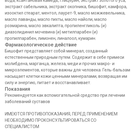
вода, ксантановая камедь, глицерин, экстракт золотого уса,
экстракт сабельника, экстракт окопника, бишофит, камфора,
изооктил стеарат, ментол, лаурет-9, масло можжевельника,
масло лаванды, масло пихты, масло найоли, масло
розмарина, масло эвкалипта, пропиленгликоль (и)
диазолидинил мочевина (и) метилпарабен (и)
пропилпарабен, лимонен, линалоол, кумарин.
Фармакологическое действие
Бишофит представляет собой минерал, созданный
естественным природным путем. Содержит в себе примеси
молибдена, марганца, железа, меди и прочих макро- и
микроэлементов, которые важны для человека. Гель-бальзам
насыщает клетки кожи ценными минералами, возвращая им
силу и энергию, питает и восстанавливает.
Показания
Рекомендуется как вспомогательной средство при лечении
заболеваний суставов
ИМЕЮТСЯ ПРОТИВОПОКАЗАНИЯ, ПЕРЕД ПРИМЕНЕНИЕМ
НЕОБХОДИМО ПРОКОНСУЛЬТИРОВАТЬСЯ СО
СПЕЦИАЛИСТОМ