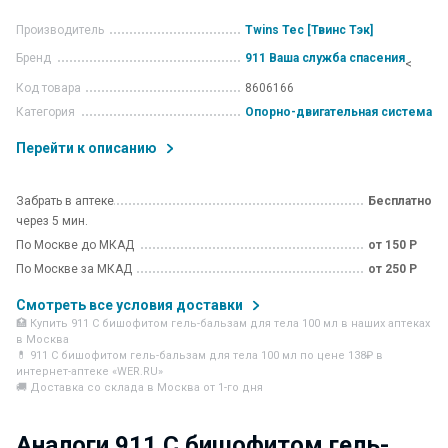
Производитель
Twins Tec [Твинс Тэк]
Бренд
911 Ваша служба спасения
<
Код товара
8606166
Категория
Опорно-двигательная система
Перейти к описанию
Забрать в аптеке
Бесплатно
через 5 мин.
По Москве до МКАД
от 150 Р
По Москве за МКАД
от 250 Р
Смотреть все условия доставки
🏥 Купить 911 С бишофитом гель-бальзам для тела 100 мл в наших аптеках
в Москва
💊 911 С бишофитом гель-бальзам для тела 100 мл по цене 138₽ в
интернет-аптеке «WER.RU»
🚚 Доставка со склада в Москва от 1-го дня
Аналоги 911 С бишофитом гель-