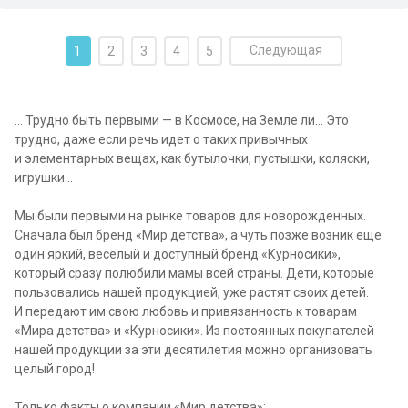
Следующая
1
2
3
4
5
... Трудно быть первыми — в Космосе, на Земле ли... Это
трудно, даже если речь идет о таких привычных
и элементарных вещах, как бутылочки, пустышки, коляски,
игрушки...
Мы были первыми на рынке товаров для новорожденных.
Сначала был бренд «Мир детства», а чуть позже возник еще
один яркий, веселый и доступный бренд «Курносики»,
который сразу полюбили мамы всей страны. Дети, которые
пользовались нашей продукцией, уже растят своих детей.
И передают им свою любовь и привязанность к товарам
«Мира детства» и «Курносики». Из постоянных покупателей
нашей продукции за эти десятилетия можно организовать
целый город!
Только факты о компании «Мир детства»: