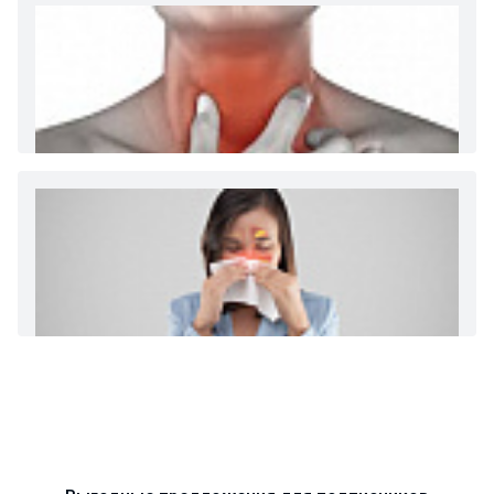
Диета 7 стол при заболеваниях почек (острый и
хронический нефриты)
Ларингит: все о ларингите и его лечении. Как
спасти свой голос.
Синусит - воспаление придаточных пазух носа.
Симптомы, лечение, профилактика.