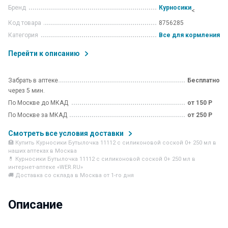
Бренд
Курносики
<
Код товара
8756285
Категория
Все для кормления
Перейти к описанию
Забрать в аптеке
Бесплатно
через 5 мин.
По Москве до МКАД
от 150 Р
По Москве за МКАД
от 250 Р
Смотреть все условия доставки
🏥 Купить Курносики Бутылочка 11112 с силиконовой соской 0+ 250 мл в
наших аптеках в Москва
💊 Курносики Бутылочка 11112 с силиконовой соской 0+ 250 мл в
интернет-аптеке «WER.RU»
🚚 Доставка со склада в Москва от 1-го дня
Описание