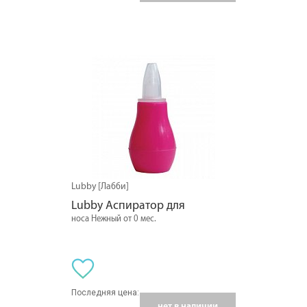
Lubby [Лабби]
Lubby Аспиратор для
носа Нежный от 0 мес.
Последняя цена:
нет в наличии