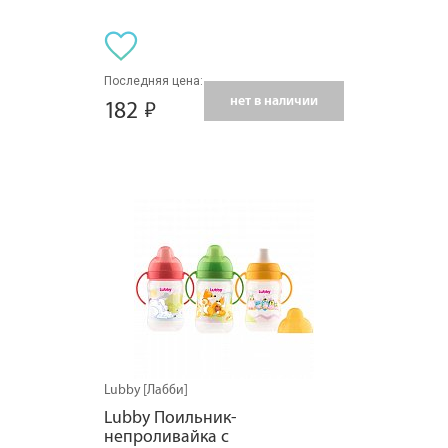
Последняя цена:
нет в наличии
182
Lubby [Лабби]
Lubby Поильник-
непроливайка с