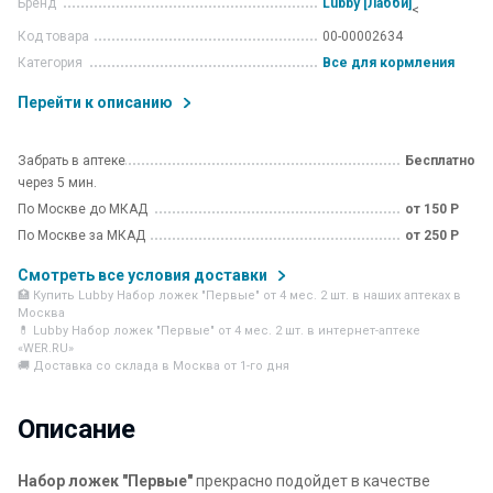
Бренд
Lubby [Лабби]
<
Код товара
00-00002634
Категория
Все для кормления
Перейти к описанию
Забрать в аптеке
Бесплатно
через 5 мин.
По Москве до МКАД
от 150 Р
По Москве за МКАД
от 250 Р
Смотреть все условия доставки
🏥 Купить Lubby Набор ложек "Первые" от 4 мес. 2 шт. в наших аптеках в
Москва
💊 Lubby Набор ложек "Первые" от 4 мес. 2 шт. в интернет-аптеке
«WER.RU»
🚚 Доставка со склада в Москва от 1-го дня
Описание
Набор ложек "Первые"
прекрасно подойдет в качестве