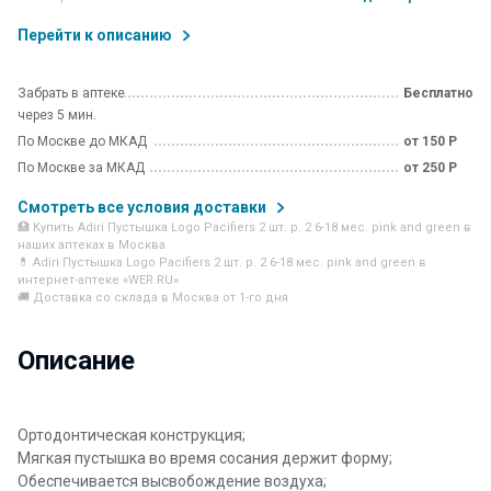
Перейти к описанию
Забрать в аптеке
Бесплатно
через 5 мин.
По Москве до МКАД
от 150 Р
По Москве за МКАД
от 250 Р
Смотреть все условия доставки
🏥 Купить Adiri Пустышка Logo Pacifiers 2 шт. р. 2 6-18 мес. pink and green в
наших аптеках в Москва
💊 Adiri Пустышка Logo Pacifiers 2 шт. р. 2 6-18 мес. pink and green в
интернет-аптеке «WER.RU»
🚚 Доставка со склада в Москва от 1-го дня
Описание
Ортодонтическая конструкция;
Мягкая пустышка во время сосания держит форму;
Обеспечивается высвобождение воздуха;