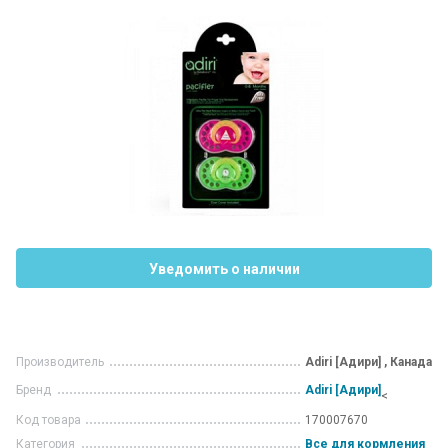
Уведомить о наличии
Производитель
Adiri [Адири] , Канада
Бренд
Adiri [Адири]
<
Код товара
170007670
Категория
Все для кормления