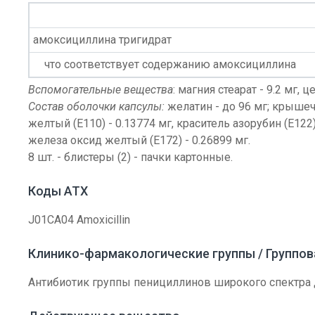
амоксициллина тригидрат
что соответствует содержанию амоксициллина
Вспомогательные вещества
: магния стеарат - 9.2 мг,
Состав оболочки капсулы:
желатин - до 96 мг; крышечк
желтый (Е110) - 0.13774 мг, краситель азорубин (Е122)
железа оксид желтый (Е172) - 0.26899 мг.
8 шт. - блистеры (2) - пачки картонные.
Коды АТХ
J01CA04 Amoxicillin
Клинико-фармакологические группы / Группо
Антибиотик группы пенициллинов широкого спектра