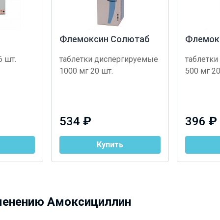
Флемоксин Солютаб
Флемок
6 шт.
таблетки диспергируемые
таблетки
1000 мг 20 шт.
500 мг 20
534
₽
396
₽
Купить
менению Амоксициллин