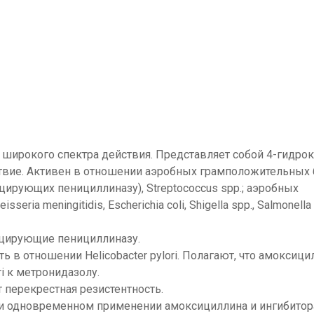
 широкого спектра действия. Представляет собой 4-гидро
твие. Активен в отношении аэробных грамположительных 
цирующих пенициллиназу), Streptococcus spp.; аэробных
ria meningitidis, Escherichia coli, Shigella spp., Salmonella s
уцирующие пенициллиназу.
 в отношении Helicobacter pylori. Полагают, что амоксици
ri к метронидазолу.
перекрестная резистентность.
ри одновременном применении амоксициллина и ингибитора