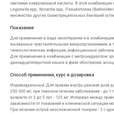
лактамаз клавулановой кислоты. В этой комбинации 
Legionella spp., Nocardia spp., Pseudomonas (Burkholde
множество других грамотрицательных бактерий оста
Показания
Для применения в виде монотерапии и в комбинации
вызванные чувствительными микроорганизмами, в т.ч
гинекологические инфекции, инфекционные заболеван
Для применения в комбинации с метронидазолом: хро
двенадцатиперстной кишки в фазе обострения, ассоции
Способ применения, курс и дозировка
Индивидуальный. Для приема внутрь разовая доза для
250-500 мг, при тяжелом течении заболевания - до 1 г
возрасте от 2 до 5 лет - 125 мг. Интервал между прие
зависимости от показаний и клинической ситуации мо
При лечении острой неосложненной гонореи - 3 г од