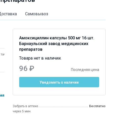
Доставка
Самовывоз
Амоксициллин капсулы 500 мг 16 шт.
Барнаульский завод медицинских
препаратов
 таблетки 500 мг
-Акос таблетки 250 мг
гранулы для
Товара нет в наличии.
20 шт.
приготовлен
90 ₽
суспензии д
96 ₽
Последняя цена
внутрь 250 м
мл
Уведомить о наличии
бия
Забрать в аптеке
Бесплатно
через 5 мин.