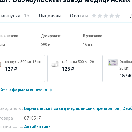
 выпуска
15
Лицензии
Отзывы
а выпуска:
Дозировка:
В упаковке:
улы
500 мг
16 шт.
капсулы 500 мг 16 шт.
таблетки 500 мг 20 шт.
Экобол
127 ₽
125 ₽
20 шт.
187 ₽
ейти к формам выпуска
зводитель
Барнаульский завод медицинских препаратов , Сер
товара
8710517
гория
Антибиотики