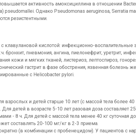
повышается активность амоксициллина в отношении Bactero
ria) pseudomallei. Однако Pseudomonas aeruginosa, Serratia m
ются резистентными.
 с клавулановой кислотой: инфекционно-воспалительные 
. бронхит, пневмония, ангина, пиелонефрит, уретрит, инф
ия кожи и мягких тканей, листериоз, лептоспироз, гоноре
нический гастрит в фазе обострения, язвенная болезнь ж
рованные с Helicobacter pylori.
 взрослых и детей старше 10 лет (с массой тела более 40 
. Для детей в возрасте 5-10 лет разовая доза составляет 25
мами - 8 ч. Для детей с массой тела менее 40 кг суточная до
жет составлять 20-100 мг/кг в 2-3 приема.
нократно (в комбинации с пробенецидом). У пациентов с н