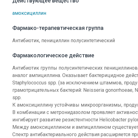
Действующее вещество
амоксициллин
Фармако-терапевтическая группа
Антибиотик, пенициллин полусинтетический
Фармакологическое действие
Антибиотик группы полусинтетических пенициллинов
аналог ампициллина. Оказывает бактерицидное дейс
Staphylococcus spp. (за исключением штаммов, проду
грамотрицательных бактерий: Neisseria gonorrhoeae, Neisse
spp.
К амоксициллину устойчивы микроорганизмы, прод
В комбинации с метронидазолом проявляет активность
ингибирует развитие резистентности Helicobacter pylo
Между амоксициллином и ампициллином существует 
Спектр антибактериального действия расширяется п