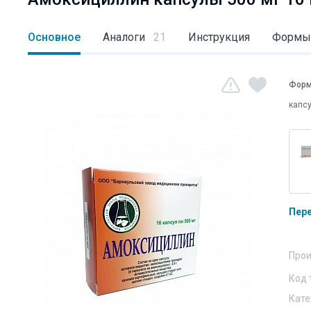
Основное
Аналоги
21
Инструкция
Формы
Форм
капс
Пер
Прои
Код 
Кате