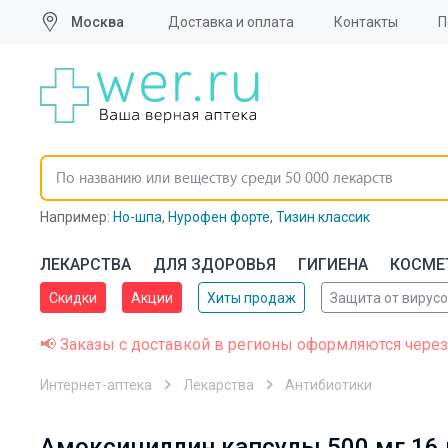
Москва
Доставка и оплата
Контакты
П
Например:
Но-шпа
,
Нурофен форте
,
Тизин классик
ЛЕКАРСТВА
ДЛЯ ЗДОРОВЬЯ
ГИГИЕНА
КОСМЕ
Скидки
Акции
Хиты продаж
Защита от вирус
📢 Заказы с доставкой в регионы оформляются через
Интернет-аптека
Лекарства
Антибиотики
Амоксициллин капсулы 500 мг 16 