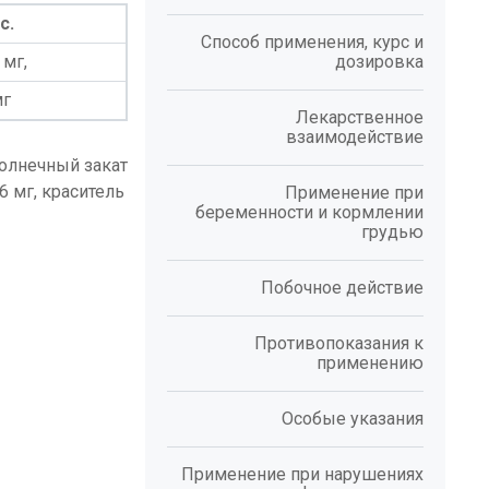
с.
Способ применения, курс и
 мг,
дозировка
мг
Лекарственное
взаимодействие
солнечный закат
76 мг, краситель
Применение при
беременности и кормлении
грудью
Побочное действие
Противопоказания к
применению
Особые указания
Применение при нарушениях