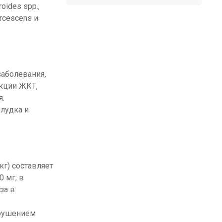
ides spp.,
arcescens и
заболевания,
екции ЖКТ,
я.
елудка и
кг) составляет
0 мг; в
за в
арушением