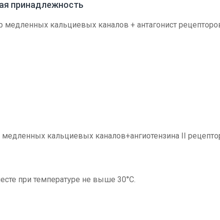
вая принадлежность
 медленных кальциевых каналов + антагонист рецепторов
 медленных кальциевых каналов+ангиотензина II рецептор
есте при температуре не выше 30°С.