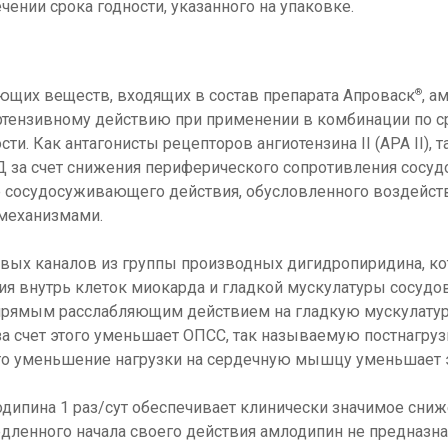
ечении срока годности, указанного на упаковке.
®
щих веществ, входящих в состав препарата Апроваск
, а
ертензивному действию при применении в комбинации по 
и. Как антагонисты рецепторов ангиотензина II (АРА II), 
за счет снижения периферического сопротивления сосудо
е сосудосуживающего действия, обусловленного воздейс
 механизмами.
вых каналов из группы производных дигидропиридина, к
ия внутрь клеток миокарда и гладкой мускулатуры сосудо
 прямым расслабляющим действием на гладкую мускулатур
 счет этого уменьшает ОПСС, так называемую постнагрузку
это уменьшение нагрузки на сердечную мышцу уменьшает 
одипина 1 раз/сут обеспечивает клинически значимое сни
едленного начала своего действия амлодипин не предназна