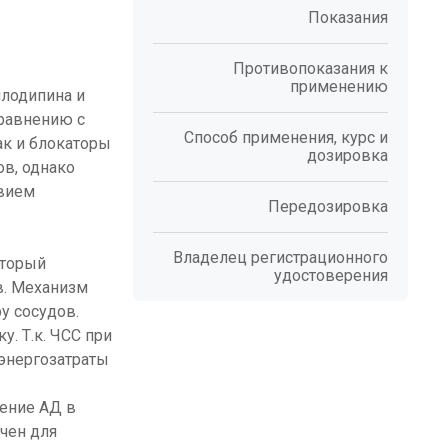
Показания
Противопоказания к
применению
млодипина и
сравнению с
Способ применения, курс и
так и блокаторы
дозировка
в, однако
твием
Передозировка
Владелец регистрационного
оторый
удостоверения
в. Механизм
у сосудов.
. Т.к. ЧСС при
энергозатраты
жение АД в
чен для