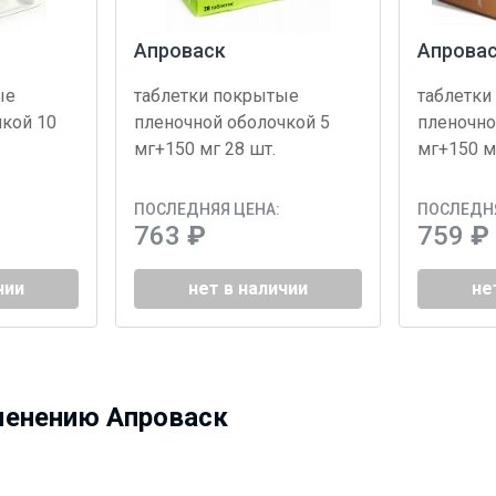
Апроваск
Апрова
ые
таблетки покрытые
таблетки
чкой 10
пленочной оболочкой 5
пленочно
мг+150 мг 28 шт.
мг+150 м
ПОСЛЕДНЯЯ ЦЕНА:
ПОСЛЕДНЯ
763
₽
759
₽
чии
нет в наличии
не
менению Апроваск