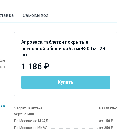
ставка
Самовывоз
Апроваск таблетки покрытые
пленочной оболочкой 5 мг+300 мг 28
шт.
блетки покрытые
таблетки покрытые
1 186 ₽
еночной оболочкой
пленочной оболочкой 5
 мг+300 мг 56 шт.
мг+150 мг 28 шт.
Купить
ика
Забрать в аптеке
Бесплатно
через 5 мин.
По Москве до МКАД
от 150 Р
По Москве за МКАД
от 250 Р