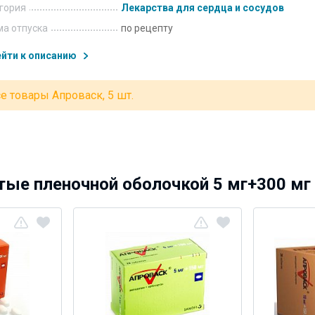
гория
Лекарства для сердца и сосудов
а отпуска
по рецепту
йти к описанию
е товары Апроваск, 5 шт.
ые пленочной оболочкой 5 мг+300 мг 