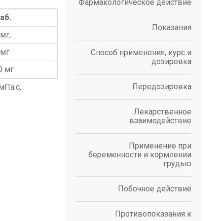
Фармакологическое действие
таб.
Показания
мг,
 мг
Способ применения, курс и
дозировка
0 мг
Передозировка
мПа.с,
Лекарственное
взаимодействие
Применение при
беременности и кормлении
грудью
Побочное действие
Противопоказания к