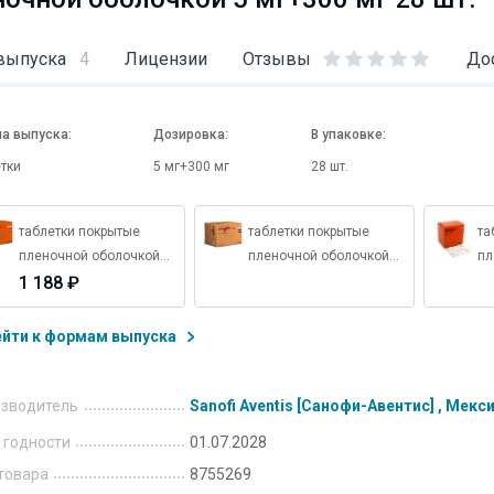
выпуска
4
Лицензии
Отзывы
До
а выпуска:
Дозировка:
В упаковке:
тки
5 мг+300 мг
28 шт.
таблетки покрытые
таблетки покрытые
та
пленочной оболочкой
пленочной оболочкой
пл
10 мг+300 мг 28 шт.
1 188 ₽
10 мг+150 мг 28 шт.
10
ейти к формам выпуска
зводитель
Sanofi Aventis [Санофи-Авентис] , Мекс
 годности
01.07.2028
товара
8755269