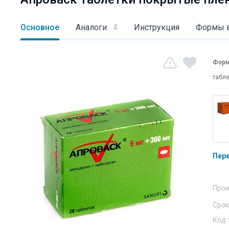
Основное
Аналоги
4
Инструкция
Формы 
Форм
табле
Пер
Прои
Срок
Код 