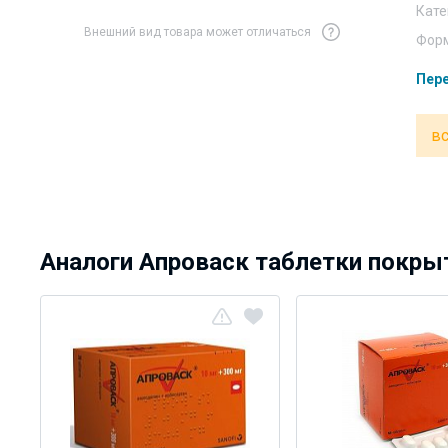
Кате
Внешний вид товара может отличаться
Форм
Пере
вс
Аналоги Апроваск таблетки покрыт