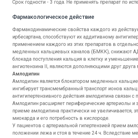
Срок годности - 3 года. Не применять препарат по ист
Фармакологическое действие
Фармакодинамические свойства каждого из действую
ирбесартана, способствуют их аддитивному антигип
применением каждого из этих препаратов в отдельност
медленных кальциевых каналов (БМКК), снижают АД 
блокада поступления кальция в клетку и уменьшени
ангиотензина II, являются дополняющими друг друга
Амлодипин
Амлодипин является блокатором медленных кальцие
ингибирует трансмембранный транспорт ионов кальц
антигипертензивного действия амлодипина связан с
Амлодипин расширяет периферические артериолы и за
приеме амлодипина практически не увеличивается, 
миокарда и его потребность в кислороде.
У пациентов с артериальной гипертензией прием амл
положении лежа и стоя в течение 24 ч. Вследствие м