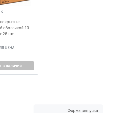
ск
 покрытые
й оболочкой 10
г 28 шт.
Я ЦЕНА:
т в наличии
Форма выпуска