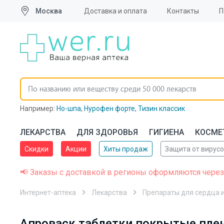
Москва
Доставка и оплата
Контакты
П
Например:
Но-шпа
,
Нурофен форте
,
Тизин классик
ЛЕКАРСТВА
ДЛЯ ЗДОРОВЬЯ
ГИГИЕНА
КОСМЕ
Скидки
Акции
Хиты продаж
Защита от вирус
📢 Заказы с доставкой в регионы оформляются через
Интернет-аптека
Лекарства
Препараты для сердца и
Апроваск таблетки покрытые плен