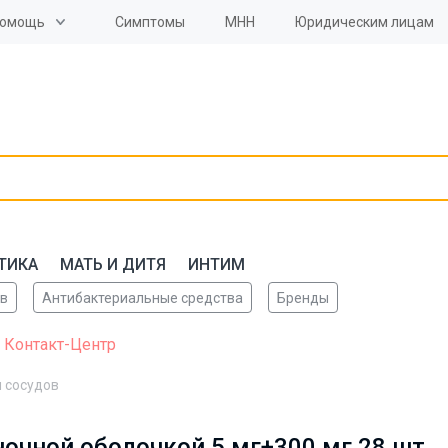
омощь
Симптомы
МНН
Юридическим лицам
ТИКА
МАТЬ И ДИТЯ
ИНТИМ
ов
Антибактериальные средства
Бренды
 Контакт-Центр
 сосудов
очной оболочкой 5 мг+300 мг 28 шт.