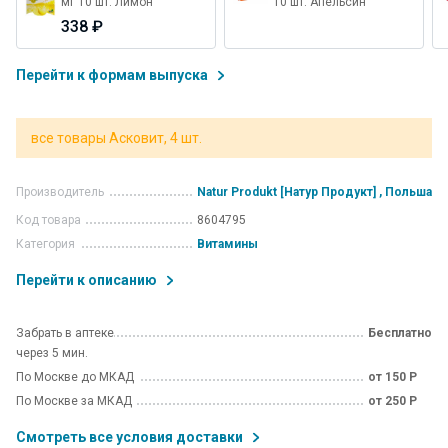
мг 10 шт. Лимон
10 шт. Апельсин
338 ₽
Перейти к формам выпуска
все товары Асковит, 4 шт.
Производитель
Natur Produkt [Натур Продукт] , Польша
Код товара
8604795
Категория
Витамины
Перейти к описанию
Забрать в аптеке
Бесплатно
через 5 мин.
По Москве до МКАД
от 150 Р
По Москве за МКАД
от 250 Р
Смотреть все условия доставки