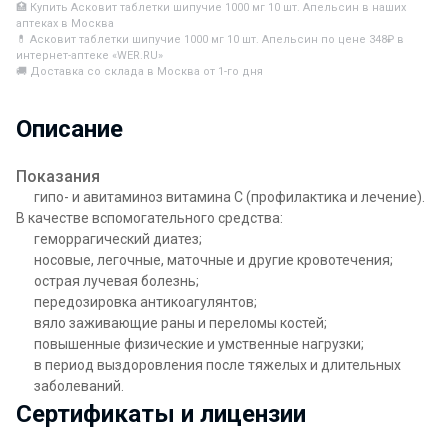
🏥 Купить Асковит таблетки шипучие 1000 мг 10 шт. Апельсин в наших
аптеках в Москва
💊 Асковит таблетки шипучие 1000 мг 10 шт. Апельсин по цене 348₽ в
интернет-аптеке «WER.RU»
🚚 Доставка со склада в Москва от 1-го дня
Описание
Показания
гипо- и авитаминоз витамина C (профилактика и лечение).
В качестве вспомогательного средства:
геморрагический диатез;
носовые, легочные, маточные и другие кровотечения;
острая лучевая болезнь;
передозировка антикоагулянтов;
вяло заживающие раны и переломы костей;
повышенные физические и умственные нагрузки;
в период выздоровления после тяжелых и длительных
заболеваний.
Сертификаты и лицензии