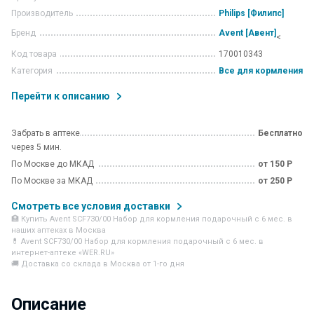
Производитель
Philips [Филипс]
Бренд
Avent [Авент]
<
Код товара
170010343
Категория
Все для кормления
Перейти к описанию
Забрать в аптеке
Бесплатно
через 5 мин.
По Москве до МКАД
от 150 Р
По Москве за МКАД
от 250 Р
Смотреть все условия доставки
🏥 Купить Avent SCF730/00 Набор для кормления подарочный с 6 мес. в
наших аптеках в Москва
💊 Avent SCF730/00 Набор для кормления подарочный с 6 мес. в
интернет-аптеке «WER.RU»
🚚 Доставка со склада в Москва от 1-го дня
Описание