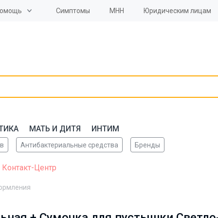
омощь
Симптомы
МНН
Юридическим лицам
ТИКА
МАТЬ И ДИТЯ
ИНТИМ
ов
Антибактериальные средства
Бренды
 Контакт-Центр
кормления
ьная + Сумочка для пустышки Светло