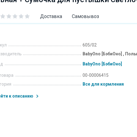
Доставка
Самовывоз
кул
605/02
зводитель
BabyOno [БэбиОно] , Пол
нд
BabyOno [БэбиОно]
товара
00-00006415
гория
Все для кормления
йти к описанию