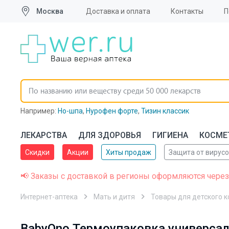
Москва
Доставка и оплата
Контакты
П
Например:
Но-шпа
,
Нурофен форте
,
Тизин классик
ЛЕКАРСТВА
ДЛЯ ЗДОРОВЬЯ
ГИГИЕНА
КОСМЕ
Скидки
Акции
Хиты продаж
Защита от вирус
📢 Заказы с доставкой в регионы оформляются через
Интернет-аптека
Мать и дитя
Товары для детского 
BabyOno Термоупаковка универсал