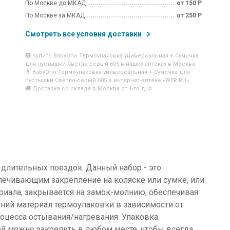
По Москве до МКАД
от 150 Р
По Москве за МКАД
от 250 Р
Смотреть все условия доставки
🏥 Купить BabyOno Термоупаковка универсальная + Сумочка
для пустышки Светло-серый 605 в наших аптеках в Москва
💊 BabyOno Термоупаковка универсальная + Сумочка для
пустышки Светло-серый 605 в интернет-аптеке «WER.RU»
🚚 Доставка со склада в Москва от 1-го дня
длительных поездок. Данный набор - это
печивающим закрепление на коляске или сумке, или
риала, закрывается на замок-молнию, обеспечивая
нний материал термоупаковки в зависимости от
оцесса остывания/нагревания. Упаковка
ой можно закрепить в любом месте, чтобы всегда