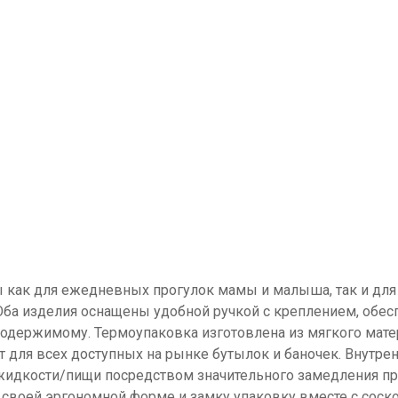
 как для ежедневных прогулок мамы и малыша, так и для 
Оба изделия оснащены удобной ручкой с креплением, обес
 содержимому. Термоупаковка изготовлена из мягкого мате
т для всех доступных на рынке бутылок и баночек. Внутре
жидкости/пищи посредством значительного замедления пр
я своей эргономной форме и замку упаковку вместе с соск