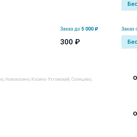
Бе
Заказ до
5 000 ₽
Заказ 
300 ₽
Бе
о
но, Новокосино, Косино-Ухтомский, Солнцево,
о