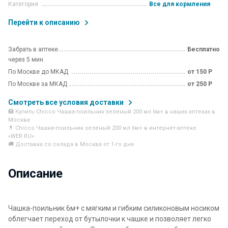
Категория
Все для кормления
Перейти к описанию
Забрать в аптеке
Бесплатно
через 5 мин.
По Москве до МКАД
от 150 Р
По Москве за МКАД
от 250 Р
Смотреть все условия доставки
🏥 Купить Chicco Чашка-поильник зеленый 200 мл 6м+ в наших аптеках в
Москва
💊 Chicco Чашка-поильник зеленый 200 мл 6м+ в интернет-аптеке
«WER.RU»
🚚 Доставка со склада в Москва от 1-го дня
Описание
Чашка-поильник 6м+ с мягким и гибким силиконовым носиком
облегчает переход от бутылочки к чашке и позволяет легко