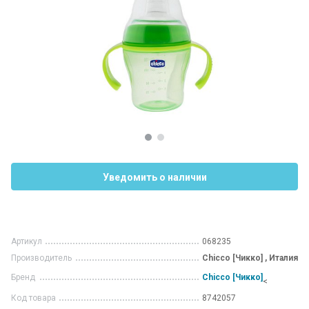
Уведомить о наличии
Артикул
068235
Производитель
Chicco [Чикко] , Италия
Бренд
Chicco [Чикко]
<
Код товара
8742057