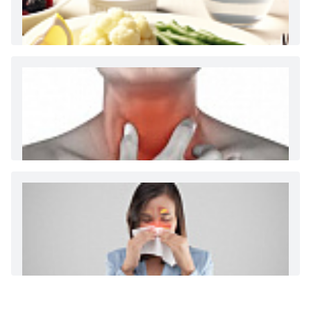
Как и сколько денег можно получить по
больничному листу
Диета 7 стол при заболеваниях почек (острый и
хронический нефриты)
Ларингит: все о ларингите и его лечении. Как
спасти свой голос.