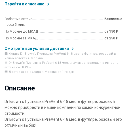
Перейти к описанию
Забрать в аптеке
Бесплатно
через 5 мин.
По Москве до МКАД
от 150 Р
По Москве за МКАД
от 250 Р
Смотреть все условия доставки
🏥 Купить Dr Brown`s Пустышка PreVent 6-18 мес. в футляре, розовый в
наших аптеках в Москва
💊 Dr Brown`s Пустышка PreVent 6-18 мес. в футляре, розовый в интернет-
аптеке «WER.RU»
🚚 Доставка со склада в Москва от 1-го дня
Описание
Dr Brown`s Пустышка PreVent 6-18 мес. в футляре, розовый
можно приобрести в нашей компании по самой конкурентной
стоимости.
Dr Brown`s Пустышка PreVent 6-18 мес. в футляре, розовый это
отличный выбор!