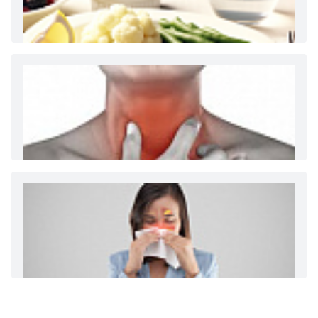
Как и сколько денег можно получить по
больничному листу
Диета 7 стол при заболеваниях почек (острый и
хронический нефриты)
Ларингит: все о ларингите и его лечении. Как
спасти свой голос.