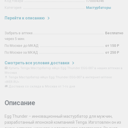
Код товара
170004346
Категория
Мастурбаторы
Перейти к описанию
Забрать в аптеке
Бесплатно
через 5 мин.
По Москве до МКАД
от 150 Р
По Москве за МКАД
от 250 Р
Смотреть все условия доставки
🏥 Купить Tenga Мастурбатор яйцо Egg Thunder EGG-007 в наших аптеках в
Москва
💊 Tenga Мастурбатор яйцо Egg Thunder EGG-007 в интернет-аптеке
«WER.RU»
🚚 Доставка со склада в Москва от 1-го дня
Описание
Egg Thunder – инновационный мастурбатор для мужчин,
разработанный японской компанией Tenga. Изготовлен он из