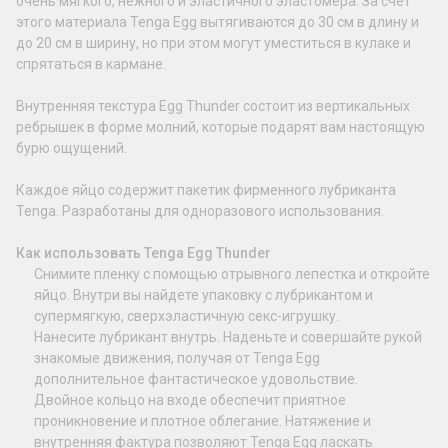
очень мягкого, нежного и эластичного эластомера. За счет
этого материала Tenga Egg вытягиваются до 30 см в длину и
до 20 см в ширину, но при этом могут уместиться в кулаке и
спрятаться в кармане.
Внутренняя текстура Egg Thunder состоит из вертикальных
ребрышек в форме молний, которые подарят вам настоящую
бурю ощущений.
Каждое яйцо содержит пакетик фирменного лубриканта
Tenga. Разработаны для одноразового использования.
Как использовать Tenga Egg Thunder
Снимите пленку с помощью отрывного лепестка и откройте
яйцо. Внутри вы найдете упаковку с лубрикантом и
супермягкую, сверхэластичную секс-игрушку.
Нанесите лубрикант внутрь. Наденьте и совершайте рукой
знакомые движения, получая от Tenga Egg
дополнительное фантастическое удовольствие.
Двойное кольцо на входе обеспечит приятное
проникновение и плотное облегание. Натяжение и
внутренняя фактура позволяют Tenga Egg ласкать