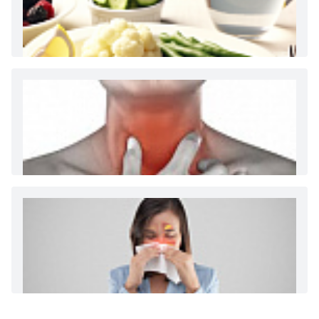
Как и сколько денег можно получить по
больничному листу
Диета 7 стол при заболеваниях почек (острый и
хронический нефриты)
Ларингит: все о ларингите и его лечении. Как
спасти свой голос.