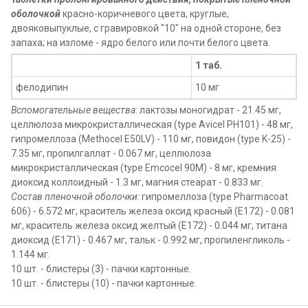
оболочкой
красно-коричневого цвета, круглые,
двояковыпуклые, с гравировкой "10" на одной стороне, без
запаха; на изломе - ядро белого или почти белого цвета.
1 таб.
фелодипин
10 мг
Вспомогательные вещества
: лактозы моногидрат - 21.45 мг,
целлюлоза микрокристаллическая (type Avicel PH101) - 48 мг,
гипромеллоза (Methocel E50LV) - 110 мг, повидон (type K-25) -
7.35 мг, пропилгаллат - 0.067 мг, целлюлоза
микрокристаллическая (type Emcocel 90M) - 8 мг, кремния
диоксид коллоидный - 1.3 мг, магния стеарат - 0.833 мг.
Состав пленочной оболочки:
гипромеллоза (type Pharmacoat
606) - 6.572 мг, краситель железа оксид красный (E172) - 0.081
мг, краситель железа оксид желтый (E172) - 0.044 мг, титана
диоксид (E171) - 0.467 мг, тальк - 0.992 мг, пропиленгликоль -
1.144 мг.
10 шт. - блистеры (3) - пачки картонные.
10 шт. - блистеры (10) - пачки картонные.