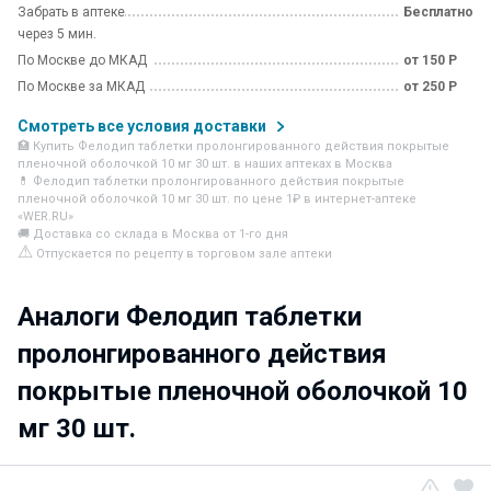
Забрать в аптеке
Бесплатно
через 5 мин.
По Москве до МКАД
от 150 Р
По Москве за МКАД
от 250 Р
Смотреть все условия доставки
🏥 Купить Фелодип таблетки пролонгированного действия покрытые
пленочной оболочкой 10 мг 30 шт. в наших аптеках в Москва
💊 Фелодип таблетки пролонгированного действия покрытые
пленочной оболочкой 10 мг 30 шт. по цене 1₽ в интернет-аптеке
«WER.RU»
🚚 Доставка со склада в Москва от 1-го дня
⚠
Отпускается по рецепту в торговом зале аптеки
Аналоги Фелодип таблетки
пролонгированного действия
покрытые пленочной оболочкой 10
мг 30 шт.