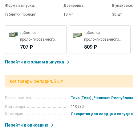
Форма выпуска:
Дозировка:
В упаковке:
таблетки пролонг
10 мг
30 шт.
таблетки
таблетки
пролонгированного
пролонгированного
действия покрытые
707 ₽
действия покрытые
809 ₽
пленочной оболочкой
пленочной оболочкой 5
2,5 мг 30 шт.
мг 30 шт.
Перейти к формам выпуска
все товары Фелодип, 3 шт.
Производитель
Teva [Тева] , Чешская Республика
Код товара
110980
Категория
Лекарства для сердца и сосудов
Перейти к описанию