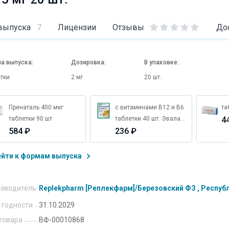
выпуска
7
Лицензии
Отзывы
До
а выпуска:
Дозировка:
В упаковке:
тки
2 мг
20 шт.
Пренаталь 400 мкг
с витаминами В12 и В6
та
таблетки 90 шт
таблетки 40 шт. Эвалар
4
584 ₽
(БАД)
236 ₽
ейти к формам выпуска
зводитель
Replekpharm [Реплекфарм]/Березовский ФЗ , Респу
 годности
31.10.2029
товара
ВФ-00010868