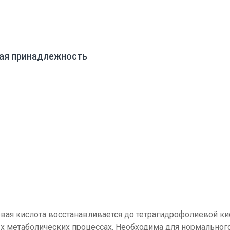
вая принадлежность
евая кислота восстанавливается до тетрагидрофолиевой ки
 метаболических процессах. Необходима для нормальног