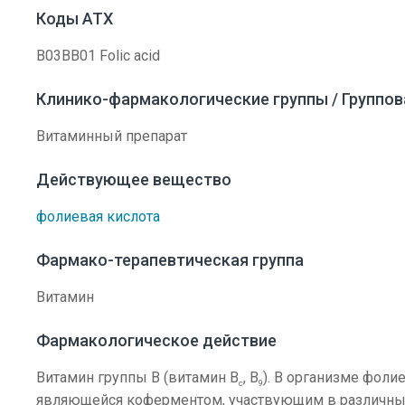
Коды АТХ
B03BB01 Folic acid
Клинико-фармакологические группы / Группо
Витаминный препарат
Действующее вещество
фолиевая кислота
Фармако-терапевтическая группа
Витамин
Фармакологическое действие
Витамин группы B (витамин B
, B
). В организме фоли
c
9
являющейся коферментом, участвующим в различных