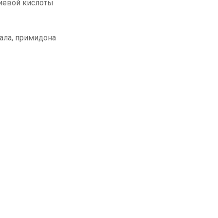
иевой кислоты
ала, примидона