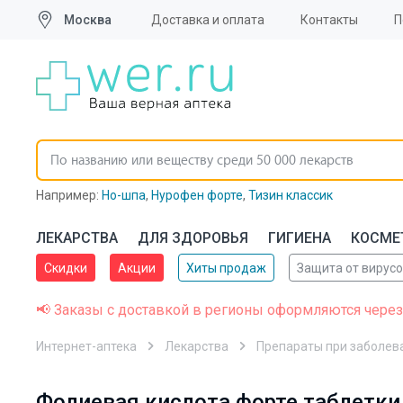
Москва
Доставка и оплата
Контакты
П
Например:
Но-шпа
,
Нурофен форте
,
Тизин классик
ЛЕКАРСТВА
ДЛЯ ЗДОРОВЬЯ
ГИГИЕНА
КОСМЕ
Скидки
Акции
Хиты продаж
Защита от вирус
📢 Заказы с доставкой в регионы оформляются через
Интернет-аптека
Лекарства
Препараты при заболев
Фолиевая кислота форте таблетки 