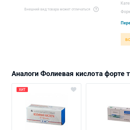
Кате
Внешний вид товара может отличаться
Форм
Пере
вс
Аналоги Фолиевая кислота форте т
ХИТ