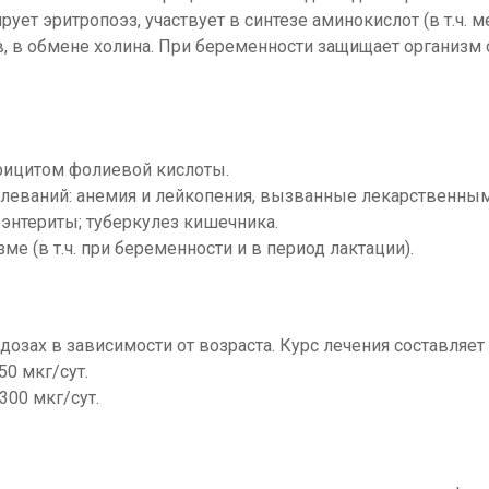
ет эритропоэз, участвует в синтезе аминокислот (в т.ч. м
в, в обмене холина. При беременности защищает организм 
фицитом фолиевой кислоты.
олеваний: анемия и лейкопения, вызванные лекарственны
оэнтериты; туберкулез кишечника.
 (в т.ч. при беременности и в период лактации).
дозах в зависимости от возраста. Курс лечения составляет 
0 мкг/сут.
300 мкг/сут.