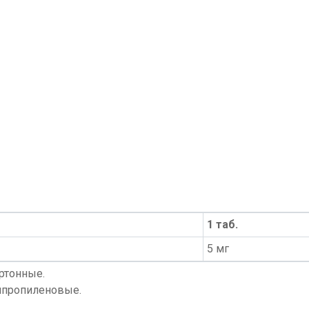
1 таб.
5 мг
артонные.
липропиленовые.