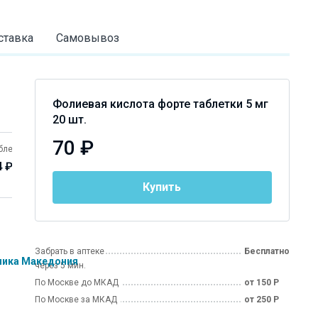
ставка
Самовывоз
Фолиевая кислота форте таблетки 5 мг
20 шт.
70 ₽
блетки 1 мг 50 шт.
таблетки Реневал 1 мг
таблетки 1 м
4 ₽
60 шт.
Марбиофар
90 ₽
Купить
Забрать в аптеке
Бесплатно
блика Македония
через 5 мин.
По Москве до МКАД
от 150 Р
По Москве за МКАД
от 250 Р