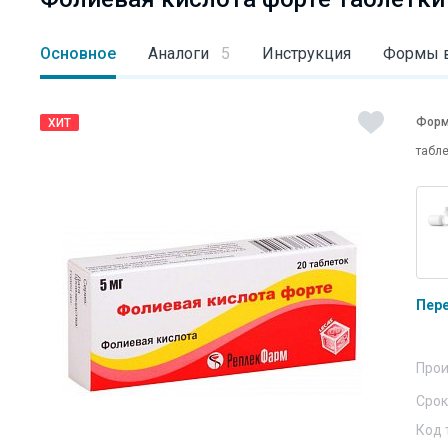
Основное
Аналоги
5
Инструкция
Формы 
Форм
ХИТ
табле
Пер
Прои
Срок
Код 